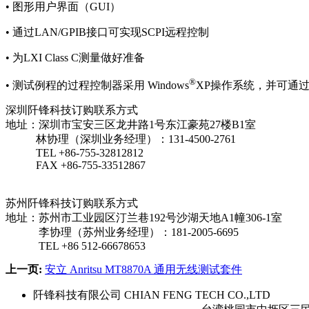
• 图形用户界面（GUI）
• 通过LAN/GPIB接口可实现SCPI远程控制
• 为LXI Class C测量做好准备
®
• 测试例程的过程控制器采用 Windows
XP操作系统，并可通过Wi
深圳阡锋科技订购联系方式
地址：深圳市宝安三区龙井路1号东江豪苑27楼B1室
林协理（深圳业务经理）：131-4500-2761
TEL +86-755-32812812
FAX +86-755-33512867
苏州阡锋科技订购联系方式
地址：苏州市工业园区汀兰巷192号沙湖天地A1幢306-1室
李协理（苏州业务经理）：
181-2005-6695
TEL +86 512-66678653
上一页:
安立 Anritsu MT8870A 通用无线测试套件
阡锋科技有限公司 CHIAN FENG TECH CO.,LTD