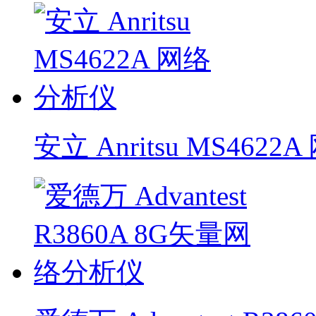
安立 Anritsu MS462